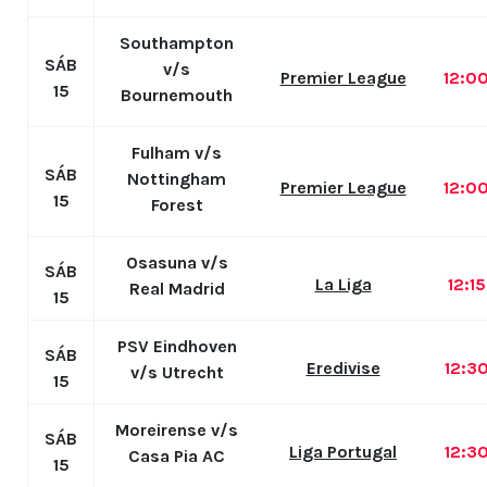
Southampton
SÁB
v/s
Premier League
12:0
15
Bournemouth
Fulham v/s
SÁB
Nottingham
Premier League
12:0
15
Forest
Osasuna v/s
SÁB
La Liga
12:1
Real Madrid
15
PSV Eindhoven
SÁB
Eredivise
12:3
v/s Utrecht
15
Moreirense v/s
SÁB
Liga Portugal
12:3
Casa Pia AC
15