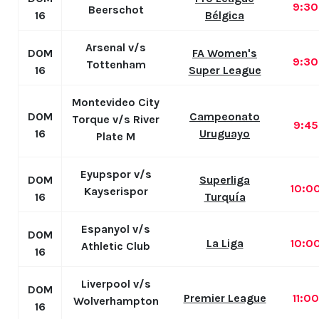
9:3
Beerschot
16
Bélgica
Arsenal v/s
DOM
FA Women's
9:3
Tottenham
16
Super League
Montevideo City
DOM
Campeonato
Torque v/s River
9:4
16
Uruguayo
Plate M
Eyupspor v/s
DOM
Superliga
10:0
Kayserispor
16
Turquía
Espanyol v/s
DOM
La Liga
10:0
Athletic Club
16
Liverpool v/s
DOM
Premier League
11:0
Wolverhampton
16