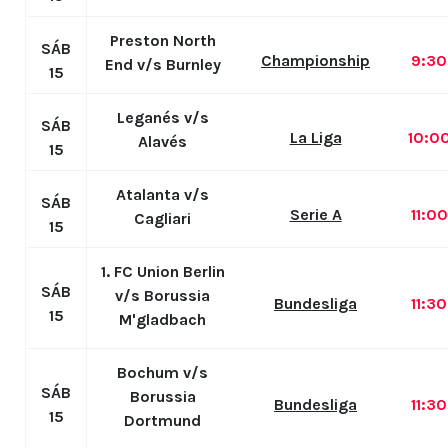
Preston North
SÁB
Championship
9:3
End v/s Burnley
15
Leganés v/s
SÁB
La Liga
10:0
Alavés
15
Atalanta v/s
SÁB
Serie A
11:0
Cagliari
15
1. FC Union Berlin
SÁB
v/s Borussia
Bundesliga
11:3
15
M'gladbach
Bochum v/s
SÁB
Borussia
Bundesliga
11:3
15
Dortmund