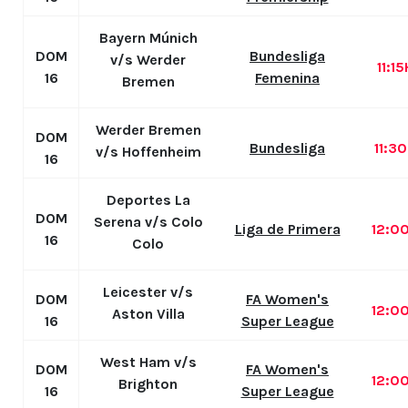
Bayern Múnich
DOM
Bundesliga
v/s Werder
11:1
16
Femenina
Bremen
Werder Bremen
DOM
Bundesliga
11:3
v/s Hoffenheim
16
Deportes La
DOM
Serena v/s Colo
Liga de Primera
12:0
16
Colo
Leicester v/s
DOM
FA Women's
12:0
Aston Villa
16
Super League
West Ham v/s
DOM
FA Women's
12:0
Brighton
16
Super League