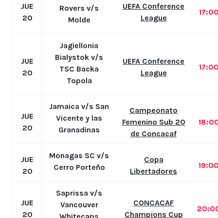
JUE
UEFA Conference
Rovers v/s
17:0
20
League
Molde
Jagiellonia
Bialystok v/s
JUE
UEFA Conference
17:0
TSC Backa
20
League
Topola
Jamaica v/s San
Campeonato
JUE
Vicente y las
Femenino Sub 20
18:0
20
Granadinas
de Concacaf
Monagas SC v/s
JUE
Copa
19:0
Cerro Porteño
20
Libertadores
Saprissa v/s
JUE
CONCACAF
Vancouver
20:0
20
Champions Cup
Whitecaps