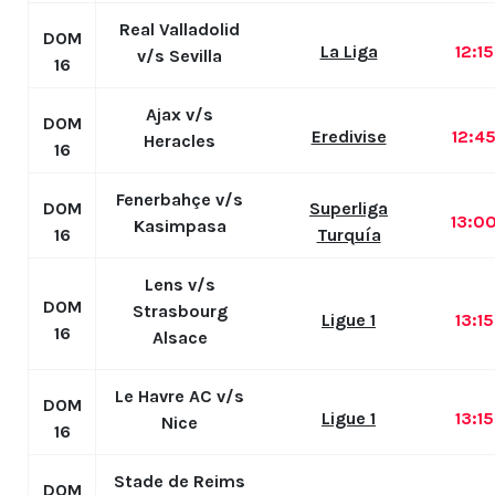
Real Valladolid
DOM
La Liga
12:1
v/s Sevilla
16
Ajax v/s
DOM
Eredivise
12:4
Heracles
16
Fenerbahçe v/s
DOM
Superliga
13:0
Kasimpasa
16
Turquía
Lens v/s
DOM
Strasbourg
Ligue 1
13:1
16
Alsace
Le Havre AC v/s
DOM
Ligue 1
13:1
Nice
16
Stade de Reims
DOM