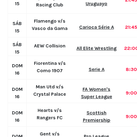
15
Uruguayo
Racing Club
Flamengo v/s
SÁB
Carioca Série A
21:4
Vasco da Gama
15
SÁB
AEW Collision
All Elite Wrestling
22:0
15
Fiorentina v/s
DOM
Serie A
8:3
Como 1907
16
Man Utd v/s
DOM
FA Women's
9:0
Crystal Palace
16
Super League
Hearts v/s
DOM
Scottish
9:0
Rangers FC
16
Premiership
Gent v/s
DOM
Pro League