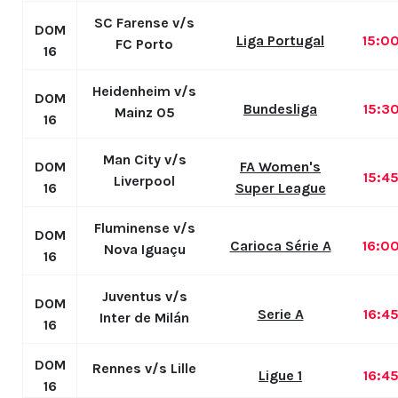
SC Farense v/s
DOM
Liga Portugal
15:0
FC Porto
16
Heidenheim v/s
DOM
Bundesliga
15:3
Mainz 05
16
Man City v/s
DOM
FA Women's
15:4
Liverpool
16
Super League
Fluminense v/s
DOM
Carioca Série A
16:0
Nova Iguaçu
16
Juventus v/s
DOM
Serie A
16:4
Inter de Milán
16
DOM
Rennes v/s Lille
Ligue 1
16:4
16