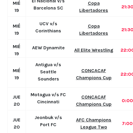
El Nacional v/s
MIÉ
Copa
21:3
Barcelona SC
19
Libertadores
UCV v/s
MIÉ
Copa
21:3
Corinthians
19
Libertadores
MIÉ
AEW Dynamite
All Elite Wrestling
22:0
19
Antigua v/s
MIÉ
CONCACAF
Seattle
22:0
19
Champions Cup
Sounders
Motagua v/s FC
JUE
CONCACAF
0:0
Cincinnati
20
Champions Cup
Jeonbuk v/s
JUE
AFC Champions
7:0
Port FC
20
League Two