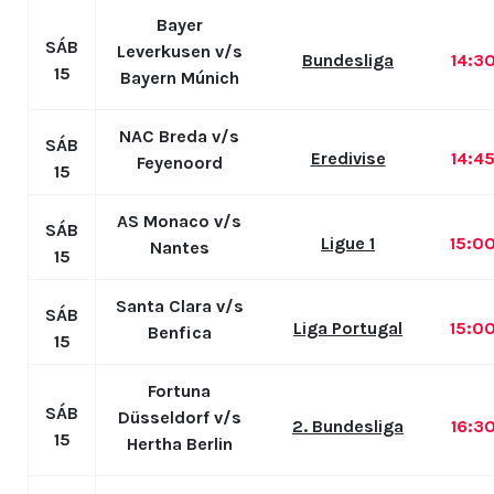
Bayer
SÁB
Leverkusen v/s
Bundesliga
14:3
15
Bayern Múnich
NAC Breda v/s
SÁB
Eredivise
14:4
Feyenoord
15
AS Monaco v/s
SÁB
Ligue 1
15:0
Nantes
15
Santa Clara v/s
SÁB
Liga Portugal
15:0
Benfica
15
Fortuna
SÁB
Düsseldorf v/s
2. Bundesliga
16:3
15
Hertha Berlin