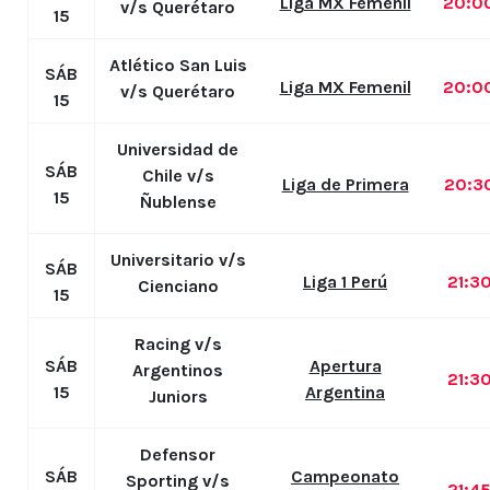
Liga MX Femenil
20:0
v/s Querétaro
15
Atlético San Luis
SÁB
Liga MX Femenil
20:0
v/s Querétaro
15
Universidad de
SÁB
Chile v/s
Liga de Primera
20:3
15
Ñublense
Universitario v/s
SÁB
Liga 1 Perú
21:3
Cienciano
15
Racing v/s
SÁB
Apertura
Argentinos
21:3
15
Argentina
Juniors
Defensor
SÁB
Campeonato
Sporting v/s
21:4