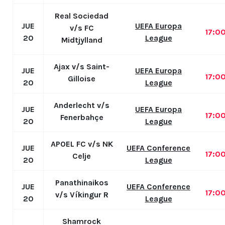
Real Sociedad
JUE
UEFA Europa
v/s FC
17:0
20
League
Midtjylland
Ajax v/s Saint-
JUE
UEFA Europa
17:0
Gilloise
20
League
Anderlecht v/s
JUE
UEFA Europa
17:0
Fenerbahçe
20
League
APOEL FC v/s NK
JUE
UEFA Conference
17:0
Celje
20
League
Panathinaikos
JUE
UEFA Conference
17:0
v/s Víkingur R
20
League
Shamrock