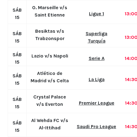
O. Marseille v/s
SÁB
Ligue 1
13:0
Saint Etienne
15
Besiktas v/s
SÁB
Superliga
13:0
Trabzonspor
15
Turquía
SÁB
Lazio v/s Napoli
Serie A
14:0
15
Atlético de
SÁB
La Liga
14:3
Madrid v/s Celta
15
Crystal Palace
SÁB
Premier League
14:3
v/s Everton
15
Al Wehda FC v/s
SÁB
Saudi Pro League
14:3
Al-Ittihad
15