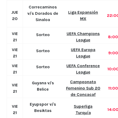
Correcaminos
JUE
Liga Expansión
v/s Dorados de
22:0
20
MX
Sinaloa
VIE
UEFA Champions
Sorteo
8:0
21
League
VIE
UEFA Europa
Sorteo
9:0
21
League
VIE
UEFA Conference
Sorteo
10:0
21
League
Campeonato
Guyana v/s
VIE
Femenino Sub 20
11:0
Belice
21
de Concacaf
Eyupspor v/s
VIE
Superliga
14:0
Besiktas
21
Turquía