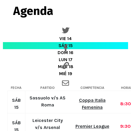
Agenda
VIE 14
SÁB 15
DOM 16
LUN 17
MAR 18
MIÉ 19
FECHA
PARTIDO
COMPETENCIA
HORA
Sassuolo v/s AS
SÁB
Coppa Italia
8:3
Roma
15
Femenina
Leicester City
SÁB
Premier League
9:3
v/s Arsenal
15