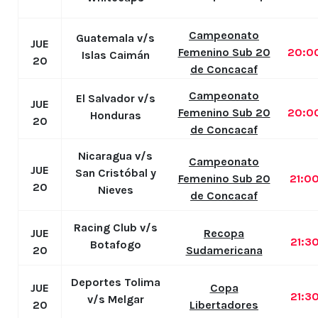
Campeonato
Guatemala v/s
JUE
Femenino Sub 20
20:0
Islas Caimán
20
de Concacaf
Campeonato
El Salvador v/s
JUE
Femenino Sub 20
20:0
Honduras
20
de Concacaf
Nicaragua v/s
Campeonato
JUE
San Cristóbal y
Femenino Sub 20
21:0
20
Nieves
de Concacaf
Racing Club v/s
JUE
Recopa
21:3
Botafogo
20
Sudamericana
Deportes Tolima
JUE
Copa
21:3
v/s Melgar
20
Libertadores