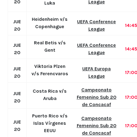
20
League
Luka
Heidenheim v/s
JUE
UEFA Conference
14:4
Copenhague
20
League
Real Betis v/s
JUE
UEFA Conference
14:4
Gent
20
League
Viktoria Plzen
JUE
UEFA Europa
17:0
v/s Ferencvaros
20
League
Campeonato
Costa Rica v/s
JUE
Femenino Sub 20
17:0
Aruba
20
de Concacaf
Puerto Rico v/s
Campeonato
JUE
Islas Vírgenes
Femenino Sub 20
17:0
20
EEUU
de Concacaf