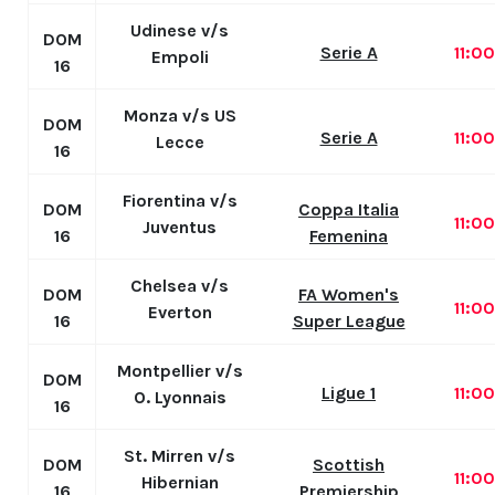
Udinese v/s
DOM
Serie A
11:0
Empoli
16
Monza v/s US
DOM
Serie A
11:0
Lecce
16
Fiorentina v/s
DOM
Coppa Italia
11:0
Juventus
16
Femenina
Chelsea v/s
DOM
FA Women's
11:0
Everton
16
Super League
Montpellier v/s
DOM
Ligue 1
11:0
O. Lyonnais
16
St. Mirren v/s
DOM
Scottish
11:0
Hibernian
16
Premiership