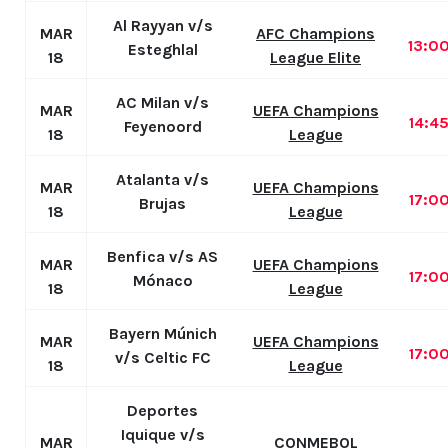
Al Rayyan v/s
MAR
AFC Champions
13:0
Esteghlal
18
League Elite
AC Milan v/s
MAR
UEFA Champions
14:4
Feyenoord
18
League
Atalanta v/s
MAR
UEFA Champions
17:0
Brujas
18
League
Benfica v/s AS
MAR
UEFA Champions
17:0
Mónaco
18
League
Bayern Múnich
MAR
UEFA Champions
17:0
v/s Celtic FC
18
League
Deportes
Iquique v/s
MAR
CONMEBOL