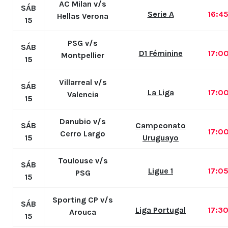
AC Milan v/s
SÁB
Serie A
16:4
Hellas Verona
15
PSG v/s
SÁB
D1 Féminine
17:0
Montpellier
15
Villarreal v/s
SÁB
La Liga
17:0
Valencia
15
Danubio v/s
SÁB
Campeonato
17:0
Cerro Largo
15
Uruguayo
Toulouse v/s
SÁB
Ligue 1
17:0
PSG
15
Sporting CP v/s
SÁB
Liga Portugal
17:3
Arouca
15