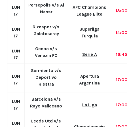
Persepolis v/s Al
LUN
AFC Champions
13:0
Nassr
17
League Elite
Rizespor v/s
LUN
Superliga
14:0
Galatasaray
17
Turquía
Genoa v/s
LUN
Serie A
16:4
Venezia FC
17
Sarmiento v/s
LUN
Apertura
Deportivo
17:0
17
Argentina
Riestra
Barcelona v/s
LUN
La Liga
17:0
Rayo Vallecano
17
Leeds Utd v/s
LUN
Championship
17:0