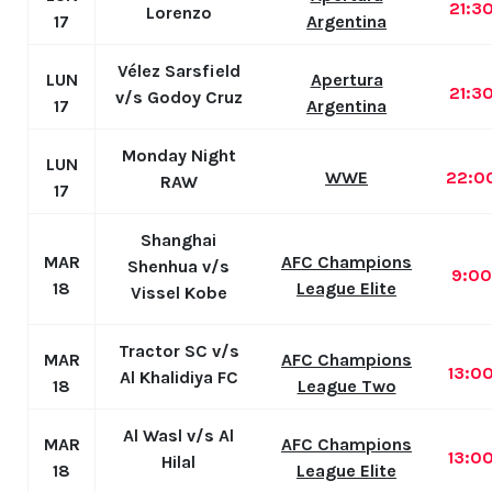
21:3
Lorenzo
17
Argentina
Vélez Sarsfield
LUN
Apertura
21:3
v/s Godoy Cruz
17
Argentina
Monday Night
LUN
WWE
22:0
RAW
17
Shanghai
MAR
AFC Champions
Shenhua v/s
9:0
18
League Elite
Vissel Kobe
Tractor SC v/s
MAR
AFC Champions
13:0
Al Khalidiya FC
18
League Two
Al Wasl v/s Al
MAR
AFC Champions
13:0
Hilal
18
League Elite