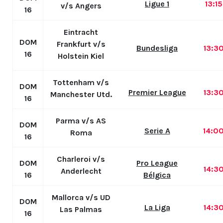
Ligue 1
13:1
v/s Angers
16
Eintracht
DOM
Frankfurt v/s
Bundesliga
13:3
16
Holstein Kiel
Tottenham v/s
DOM
Premier League
13:3
Manchester Utd.
16
Parma v/s AS
DOM
Serie A
14:0
Roma
16
Charleroi v/s
DOM
Pro League
14:3
Anderlecht
16
Bélgica
Mallorca v/s UD
DOM
La Liga
14:3
Las Palmas
16