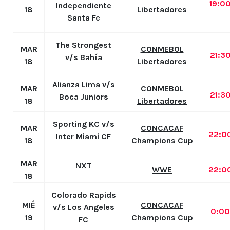
19:0
Independiente
18
Libertadores
Santa Fe
The Strongest
MAR
CONMEBOL
21:3
v/s Bahía
18
Libertadores
Alianza Lima v/s
MAR
CONMEBOL
21:3
Boca Juniors
18
Libertadores
Sporting KC v/s
MAR
CONCACAF
22:0
Inter Miami CF
18
Champions Cup
MAR
NXT
WWE
22:0
18
Colorado Rapids
MIÉ
CONCACAF
v/s Los Angeles
0:0
19
Champions Cup
FC