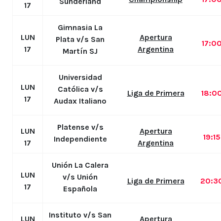
Sunderland
17
Gimnasia La
LUN
Apertura
Plata v/s San
17:0
17
Argentina
Martín SJ
Universidad
LUN
Católica v/s
Liga de Primera
18:0
17
Audax Italiano
Platense v/s
LUN
Apertura
19:1
Independiente
17
Argentina
Unión La Calera
LUN
v/s Unión
Liga de Primera
20:3
17
Española
Instituto v/s San
LUN
Apertura