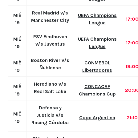
Real Madrid v/s
MIÉ
UEFA Champions
17:0
Manchester City
19
League
PSV Eindhoven
MIÉ
UEFA Champions
17:0
v/s Juventus
19
League
Boston River v/s
MIÉ
CONMEBOL
19:0
Ñublense
19
Libertadores
Herediano v/s
MIÉ
CONCACAF
20:3
Real Salt Lake
19
Champions Cup
Defensa y
MIÉ
Justicia v/s
Copa Argentina
21:1
19
Racing Córdoba