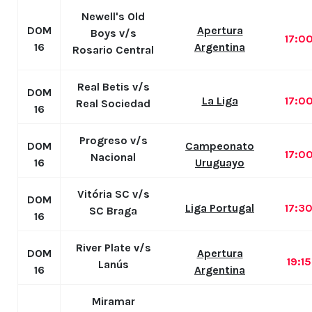
Newell's Old
DOM
Apertura
Boys v/s
17:0
16
Argentina
Rosario Central
Real Betis v/s
DOM
La Liga
17:0
Real Sociedad
16
Progreso v/s
DOM
Campeonato
17:0
Nacional
16
Uruguayo
Vitória SC v/s
DOM
Liga Portugal
17:3
SC Braga
16
River Plate v/s
DOM
Apertura
19:1
Lanús
16
Argentina
Miramar