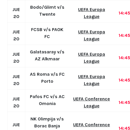
Bodo/Glimt v/s
JUE
UEFA Europa
14:4
Twente
20
League
FCSB v/s PAOK
JUE
UEFA Europa
14:4
FC
20
League
Galatasaray v/s
JUE
UEFA Europa
14:4
AZ Alkmaar
20
League
AS Roma v/s FC
JUE
UEFA Europa
14:4
Porto
20
League
Pafos FC v/s AC
JUE
UEFA Conference
14:4
Omonia
20
League
NK Olimpija v/s
JUE
UEFA Conference
Borac Banja
14:4