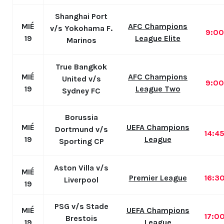
Shanghai Port
MIÉ
AFC Champions
v/s Yokohama F.
9:0
19
League Elite
Marinos
True Bangkok
MIÉ
AFC Champions
United v/s
9:0
19
League Two
Sydney FC
Borussia
MIÉ
UEFA Champions
Dortmund v/s
14:4
19
League
Sporting CP
Aston Villa v/s
MIÉ
Premier League
16:3
Liverpool
19
PSG v/s Stade
MIÉ
UEFA Champions
17:0
Brestois
19
League