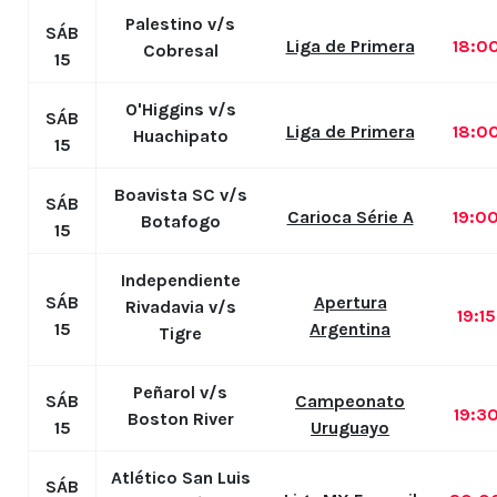
Palestino v/s
SÁB
Liga de Primera
18:0
Cobresal
15
O'Higgins v/s
SÁB
Liga de Primera
18:0
Huachipato
15
Boavista SC v/s
SÁB
Carioca Série A
19:0
Botafogo
15
Independiente
SÁB
Apertura
Rivadavia v/s
19:1
15
Argentina
Tigre
Peñarol v/s
SÁB
Campeonato
19:3
Boston River
15
Uruguayo
Atlético San Luis
SÁB