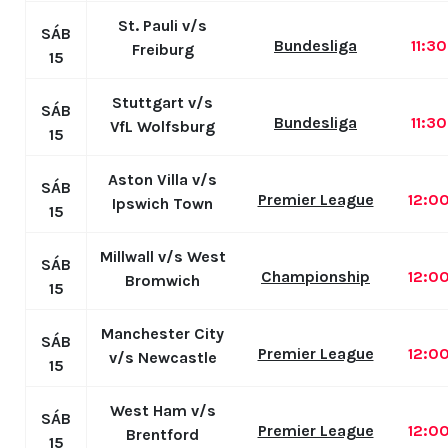
St. Pauli v/s
SÁB
Bundesliga
11:3
Freiburg
15
Stuttgart v/s
SÁB
Bundesliga
11:3
VfL Wolfsburg
15
Aston Villa v/s
SÁB
Premier League
12:0
Ipswich Town
15
Millwall v/s West
SÁB
Championship
12:0
Bromwich
15
Manchester City
SÁB
Premier League
12:0
v/s Newcastle
15
West Ham v/s
SÁB
Premier League
12:0
Brentford
15