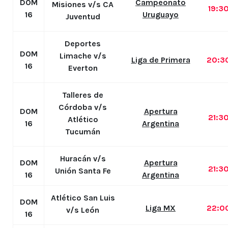
DOM
Campeonato
Misiones v/s CA
19:3
16
Uruguayo
Juventud
Deportes
DOM
Limache v/s
Liga de Primera
20:3
16
Everton
Talleres de
Córdoba v/s
DOM
Apertura
21:3
Atlético
16
Argentina
Tucumán
Huracán v/s
DOM
Apertura
21:3
Unión Santa Fe
16
Argentina
Atlético San Luis
DOM
Liga MX
22:0
v/s León
16